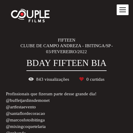
FIFTEEN
CLUBE DE CAMPO ANDREZA - IBITINGA/SP
03/FEVEREIRO/2022
BDAY FIFTEEN BIA
843
visualizações
0
curtidas
Profissionais que fizeram parte desse grande dia!
@buffetjardinsdemonet
@artfestaevento
@santaflordecoracao
@marcosfotoibitinga
@mixingcoquetelaria