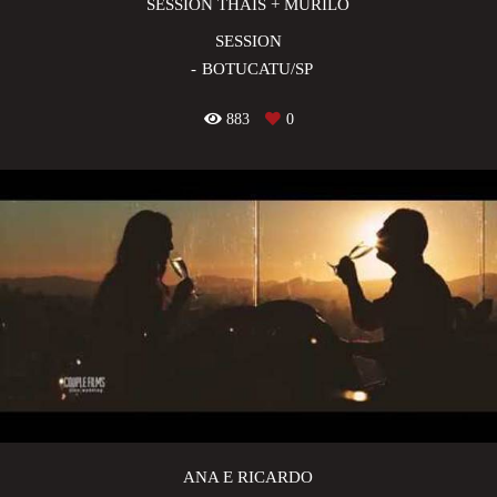
SESSION THAIS + MURILO
SESSION
BOTUCATU/SP
883
0
ANA E RICARDO