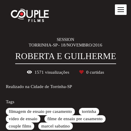
SESSION
TORRINHA-SP
18/NOVEMBRO/2016
ROBERTA E GUILHERME
1571
visualizações
0
curtidas
Realizado na Cidade de Torrinha-SP
Tags
filmagem de ensaio pre casamento
torrinha
video de ensaio
filme de ensaio pre casamento
couple films
marcel sabatino