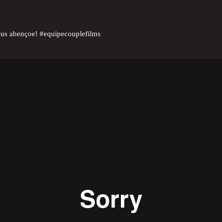
eus abençoe! #equipecouplefilms