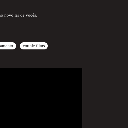
no novo lar de vocês.
samento
couple films