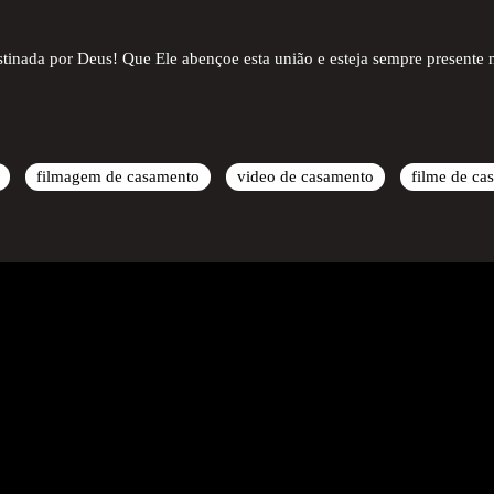
stinada por Deus! Que Ele abençoe esta união e esteja sempre presente 
filmagem de casamento
video de casamento
filme de ca