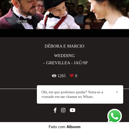
DÉBORA E MARCIO
WEDDING
GREVILLEA - JAÚ/SP
1265
0
Olá, em que podemos ajudar? Sinta-se a
✕
vontade em me chamar no Whats.
COUPLE FILMS
/
CONTATO
Feito com
Alboom