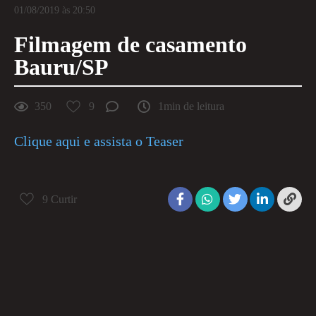
01/08/2019 às 20:50
Filmagem de casamento
Bauru/SP
350
9
1min de leitura
Clique aqui e assista o Teaser
9
Curtir