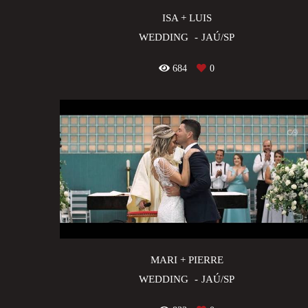
ISA + LUIS
WEDDING
JAÚ/SP
684
0
MARI + PIERRE
WEDDING
JAÚ/SP