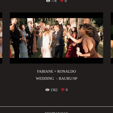
778
0
FABIANE + RONALDO
WEDDING
BAURU/SP
1362
0