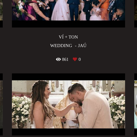
VÍ + TON
WEDDING
JAÚ
861
0