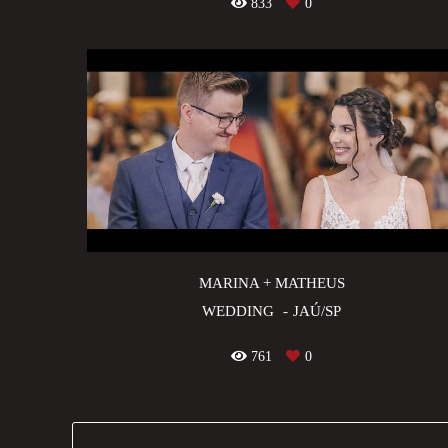
833
0
MARINA + MATHEUS
WEDDING
JAÚ/SP
761
0